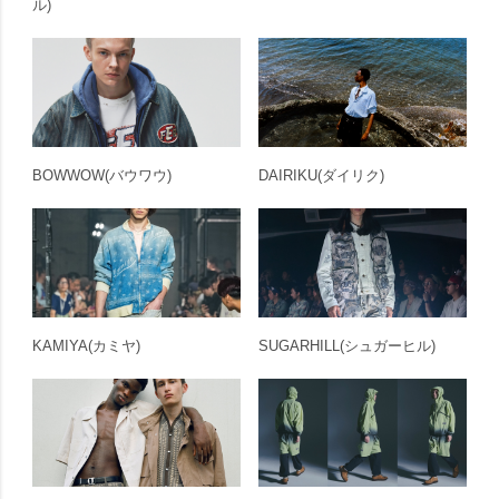
ル)
BOWWOW
(バウワウ)
DAIRIKU
(ダイリク)
KAMIYA
(カミヤ)
SUGARHILL
(シュガーヒル)