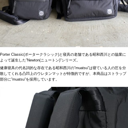
Porter Classic(ポータークラシック)と寝具の老舗である昭和西川との協業に
よって誕生した”Newton(ニュートン)”シリーズ。
健康寝具の代名詞的な存在である昭和西川の”muatsu”は寝ている人の圧を分
散してくれる凸凹上のウレタンマットが特徴的ですが、本商品はストラップ
部分に”muatsu”を採用しています。