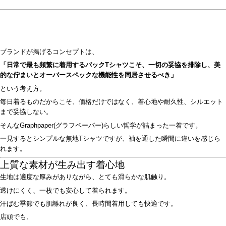
ブランドが掲げるコンセプトは、
「日常で最も頻繁に着用するパックTシャツこそ、一切の妥協を排除し、美
的な佇まいとオーバースペックな機能性を同居させるべき」
という考え方。
毎日着るものだからこそ、価格だけではなく、着心地や耐久性、シルエット
まで妥協しない。
そんなGraphpaper(グラフペーパー)らしい哲学が詰まった一着です。
一見するとシンプルな無地Tシャツですが、袖を通した瞬間に違いを感じら
れます。
上質な素材が生み出す着心地
生地は適度な厚みがありながら、とても滑らかな肌触り。
透けにくく、一枚でも安心して着られます。
汗ばむ季節でも肌離れが良く、長時間着用しても快適です。
店頭でも、