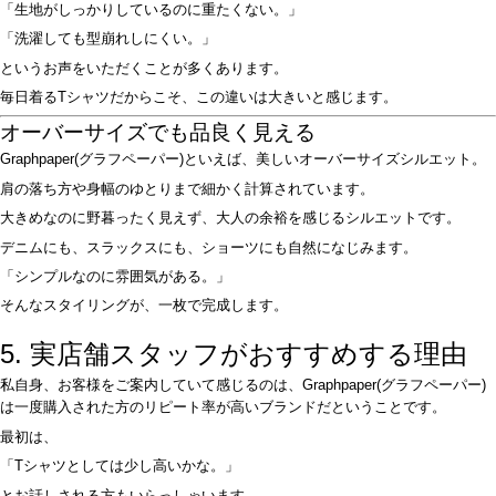
「生地がしっかりしているのに重たくない。」
「洗濯しても型崩れしにくい。」
というお声をいただくことが多くあります。
毎日着るTシャツだからこそ、この違いは大きいと感じます。
オーバーサイズでも品良く見える
Graphpaper(グラフペーパー)といえば、美しいオーバーサイズシルエット。
肩の落ち方や身幅のゆとりまで細かく計算されています。
大きめなのに野暮ったく見えず、大人の余裕を感じるシルエットです。
デニムにも、スラックスにも、ショーツにも自然になじみます。
「シンプルなのに雰囲気がある。」
そんなスタイリングが、一枚で完成します。
5. 実店舗スタッフがおすすめする理由
私自身、お客様をご案内していて感じるのは、Graphpaper(グラフペーパー)
は一度購入された方のリピート率が高いブランドだということです。
最初は、
「Tシャツとしては少し高いかな。」
とお話しされる方もいらっしゃいます。