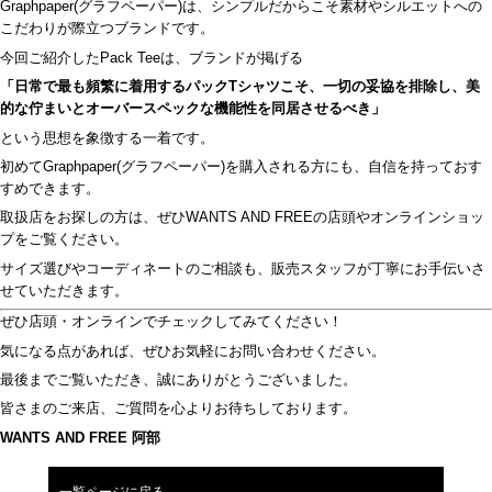
Graphpaper(グラフペーパー)は、シンプルだからこそ素材やシルエットへの
こだわりが際立つブランドです。
今回ご紹介したPack Teeは、ブランドが掲げる
「日常で最も頻繁に着用するパックTシャツこそ、一切の妥協を排除し、美
的な佇まいとオーバースペックな機能性を同居させるべき」
という思想を象徴する一着です。
初めてGraphpaper(グラフペーパー)を購入される方にも、自信を持っておす
すめできます。
取扱店をお探しの方は、ぜひWANTS AND FREEの店頭やオンラインショッ
プをご覧ください。
サイズ選びやコーディネートのご相談も、販売スタッフが丁寧にお手伝いさ
せていただきます。
ぜひ店頭・オンラインでチェックしてみてください！
気になる点があれば、ぜひお気軽にお問い合わせください。
最後までご覧いただき、誠にありがとうございました。
皆さまのご来店、ご質問を心よりお待ちしております。
WANTS AND FREE 阿部
一覧ページに戻る