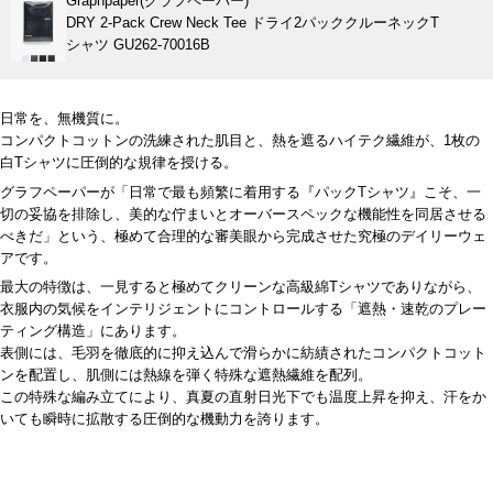
Graphpaper(グラフペーパー)
DRY 2-Pack Crew Neck Tee ドライ2パッククルーネックT
シャツ GU262-70016B
日常を、無機質に。
コンパクトコットンの洗練された肌目と、熱を遮るハイテク繊維が、1枚の
白Tシャツに圧倒的な規律を授ける。
グラフペーパーが「日常で最も頻繁に着用する『パックTシャツ』こそ、一
切の妥協を排除し、美的な佇まいとオーバースペックな機能性を同居させる
べきだ」という、極めて合理的な審美眼から完成させた究極のデイリーウェ
アです。
最大の特徴は、一見すると極めてクリーンな高級綿Tシャツでありながら、
衣服内の気候をインテリジェントにコントロールする「遮熱・速乾のプレー
ティング構造」にあります。
表側には、毛羽を徹底的に抑え込んで滑らかに紡績されたコンパクトコット
ンを配置し、肌側には熱線を弾く特殊な遮熱繊維を配列。
この特殊な編み立てにより、真夏の直射日光下でも温度上昇を抑え、汗をか
いても瞬時に拡散する圧倒的な機動力を誇ります。