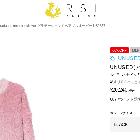
dation mohair pullover グラデーションモヘアプルオーバー US2377
60%OFF
MEN
UNUSE
UNUSED(アン
ションモヘア
50,600
¥
のとこ
20,240
¥
税込
607
ポイント還
カラー
サイズ
BLACK