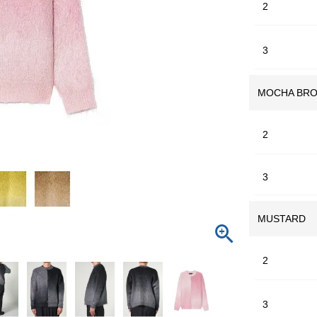
2
3
MOCHA BR
2
3
MUSTARD
2
3