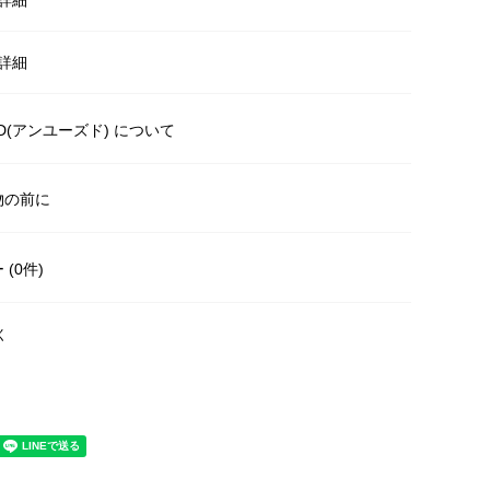
詳細
ED(アンユーズド) について
物の前に
(0件)
く