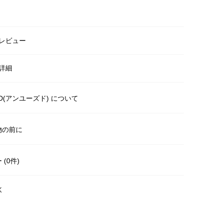
レビュー
詳細
ED(アンユーズド) について
物の前に
(0件)
く