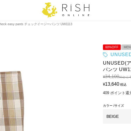
eck easy pants チェックイージーパンツ UW1113
60%OFF
MEN
UNUSE
UNUSED(ア
パンツ UW1
34,100
¥
のとこ
13,640
¥
税込
409
ポイント還
カラー
サイズ
BEIGE