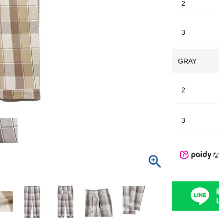
2
3
GRAY
2
3