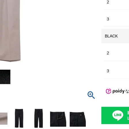
2
3
BLACK
2
3