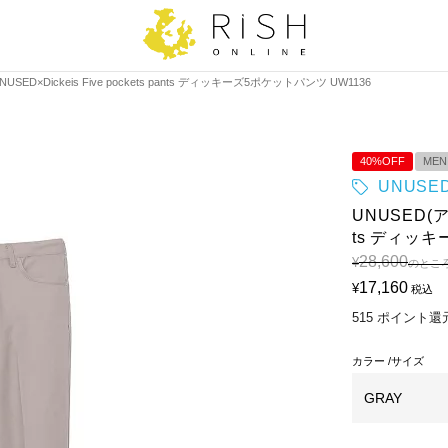
SED×Dickeis Five pockets pants ディッキーズ5ポケットパンツ UW1136
40%OFF
MEN
UNUSE
UNUSED(アン
ts ディッキ
28,600
¥
のとこ
17,160
¥
税込
515
ポイント還
カラー
サイズ
GRAY