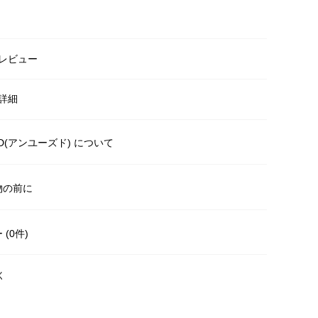
レビュー
詳細
ED(アンユーズド) について
物の前に
(0件)
く