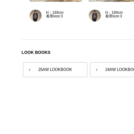
H：189cm
H：189cm
着用size:3
着用size:3
LOOK BOOKS
25AW LOOKBOOK
24AW LOOKBO