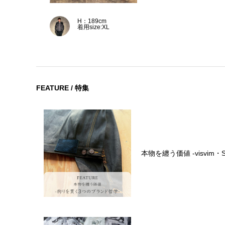
H：189cm
着用size:XL
FEATURE / 特集
本物を纏う価値 -visvim・SA