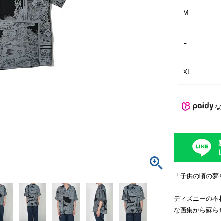
M
L
XL
「子供の頃の夢
ディズニーの不
な画集から蘇ら