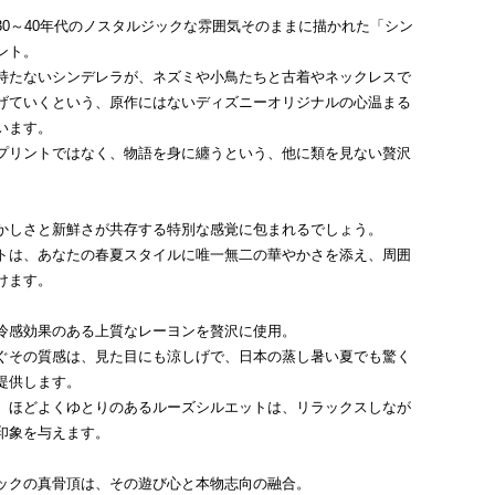
30～40年代のノスタルジックな雰囲気そのままに描かれた「シン
ント。
持たないシンデレラが、ネズミや小鳥たちと古着やネックレスで
げていくという、原作にはないディズニーオリジナルの心温まる
います。
プリントではなく、物語を身に纏うという、他に類を見ない贅沢
かしさと新鮮さが共存する特別な感覚に包まれるでしょう。
トは、あなたの春夏スタイルに唯一無二の華やかさを添え、周囲
けます。
冷感効果のある上質なレーヨンを贅沢に使用。
ぐその質感は、見た目にも涼しげで、日本の蒸し暑い夏でも驚く
提供します。
、ほどよくゆとりのあるルーズシルエットは、リラックスしなが
印象を与えます。
ックの真骨頂は、その遊び心と本物志向の融合。