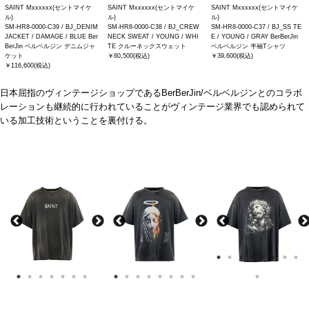
SAINT Mxxxxxx(セントマイケ
SAINT Mxxxxxx(セントマイケ
SAINT Mxxxxxx(セントマイケ
ル)
ル)
ル)
SM-HR8-0000-C39 / BJ_DENIM
SM-HR8-0000-C38 / BJ_CREW
SM-HR8-0000-C37 / BJ_SS TE
JACKET / DAMAGE / BLUE Ber
NECK SWEAT / YOUNG / WHI
E / YOUNG / GRAY BerBerJin
BerJin ベルベルジン デニムジャ
TE クルーネックスウェット
ベルベルジン 半袖Tシャツ
ケット
￥60,500(税込)
￥39,600(税込)
￥116,600(税込)
日本屈指のヴィンテージショップである
BerBerJin/
ベルベルジンとのコラボ
レーションも継続的に行われていることがヴィンテージ業界でも認められて
いる加工技術ということを裏付ける。