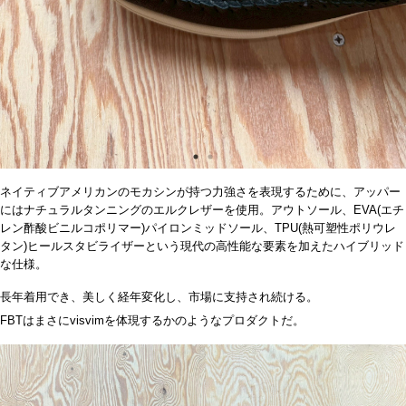
ネイティブアメリカンのモカシンが持つ力強さを表現するために、アッパー
にはナチュラルタンニングのエルクレザーを使用。アウトソール、
EVA(
エチ
レン酢酸ビニルコポリマー
)
パイロンミッドソール、
TPU(
熱可塑性ポリウレ
タン
)
ヒールスタビライザーという現代の高性能な要素を加えたハイブリッド
な仕様。
長年着用でき、美しく経年変化し、市場に支持され続ける。
FBT
はまさに
visvim
を体現するかのようなプロダクトだ。