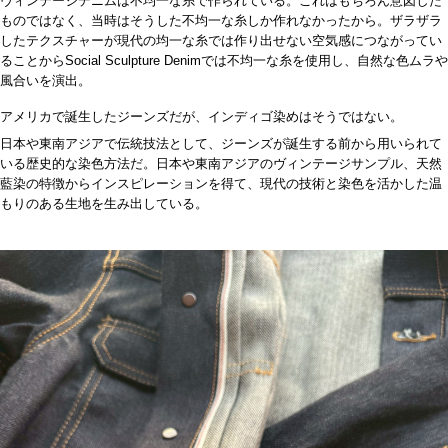
ヴィンテージデニムは不均一な糸で作られている。これはもちろん意図した
ものではなく、当時はそうした不均一な糸しか作れなかったから。ザラザラ
したテクスチャーが現代の均一な糸では作り出せない空気感につながってい
ることから
Social Sculpture Denim
では不均一な糸を使用し、自然な色ムラや
風合いを演出。
アメリカで誕生したジーンズだが、インディゴ染めはそうではない。
日本や東南アジアで伝統技法として、ジーンズが誕生する前から用いられて
いる歴史的な染色方法だ。日本や東南アジアのヴィンテージサンプル、天然
藍染の特徴からインスピレーションを得て、現代の技術と染色を活かした温
もりのある生地を生み出している。