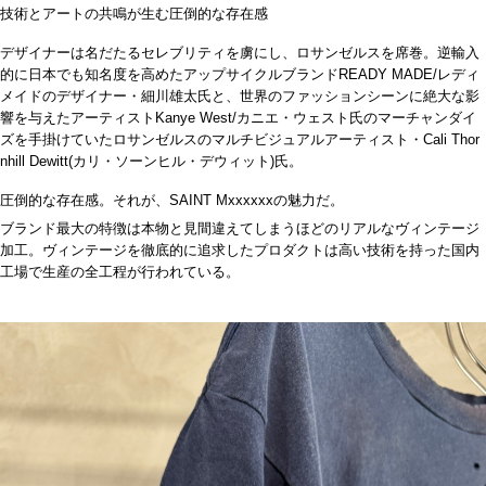
技術とアートの共鳴が生む圧倒的な存在感
デザイナーは名だたるセレブリティを虜にし、ロサンゼルスを席巻。逆輸入
的に日本でも知名度を高めたアップサイクルブランド
READY MADE/
レディ
メイドのデザイナー・細川雄太氏と、世界のファッションシーンに絶大な影
響を与えたアーティスト
Kanye West/
カニエ・ウェスト氏のマーチャンダイ
ズを手掛けていたロサンゼルスのマルチビジュアルアーティスト・
Cali Thor
nhill Dewitt(
カリ・ソーンヒル・デウィット
)
氏。
圧倒的な存在感。それが、
SAINT Mxxxxxx
の魅力だ。
ブランド最大の特徴は本物と見間違えてしまうほどのリアルなヴィンテージ
加工。ヴィンテージを徹底的に追求したプロダクトは高い技術を持った国内
工場で生産の全工程が行われている。