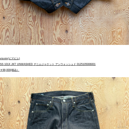
visvim(ビズビム)
SS 101X JKT UNWASHED デニムジャケット アンウォッシュド 0125105006001
￥99,000(税込）