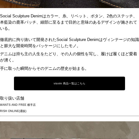
Social Sculpture Denimはカラー、糸、リベット、ボタン、
2
色のステッチ、
本藍染の鹿革パッチ、細部に至るまで目的と意味のあるデザインが施されて
いる。
徹底的に拘り抜いて開発された
Social Sculpture Denim
はヴィンテージの知識
と膨大な開発時間をパッケージにしたモノ。
デニムは持ち主の人生をたどり、その人の個性を写し、履けば履くほど愛着
が湧く。
手に取った瞬間からそのデニムの歴史が始まる。
visvim 商品一覧はこちら
取り扱い店舗
WANTS AND FREE 横手店
RISH ONLINE(通販)