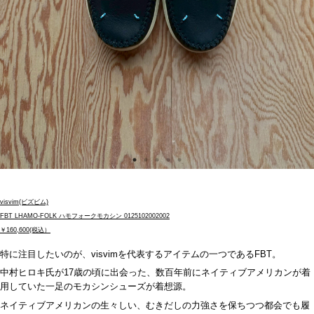
visvim(ビズビム)
FBT LHAMO-FOLK ハモフォークモカシン 0125102002002
￥160,600(税込）
特に注目したいのが、
visvim
を代表するアイテムの一つである
FBT
。
中村ヒロキ氏が
17
歳の頃に出会った、数百年前にネイティブアメリカンが着
用していた一足のモカシンシューズが着想源。
ネイティブアメリカンの生々しい、むきだしの力強さを保ちつつ都会でも履