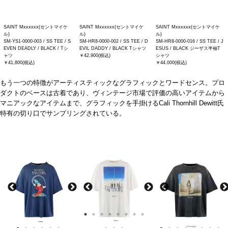
SAINT Mxxxxxx(セントマイケ
SAINT Mxxxxxx(セントマイケ
SAINT Mxxxxxx(セントマイケ
ル)
ル)
ル)
SM-YS1-0000-003 / SS TEE / S
SM-HR8-0000-002 / SS TEE / D
SM-HR8-0000-016 / SS TEE / J
EVEN DEADLY / BLACK / Tシ
EVIL DADDY / BLACK Tシャツ
ESUS / BLACK ジーザス半袖T
ャツ
￥42,900(税込)
シャツ
￥41,800(税込)
￥44,000(税込)
もう一つの特徴がアーティスティックなグラフィックとワードセンス。プロ
ダクトのベースは古着であり、ヴィンテージ市場で評価の高いアイテムから
マニアックなアイテムまで、グラフィックを手掛ける
Cali Thornhill Dewitt
氏
特有の切り口でサンプリングされている。