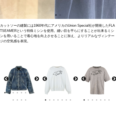
カットソーの縫製には
1960
年代にアメリカの
Union Special
社が開発した
FLA
TSEAMER
という特殊ミシンを使用。縫い目を平らにすることが出来るミシ
ンを用いることで着心地を向上させることに加え、よりリアルなヴィンテー
ジの空気感を表現。