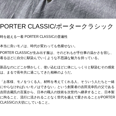
PORTER CLASSIC/ポータークラシック
時を超える一着
PORTER CLASSIC
の普遍性
本当に良いモノは、時代が変わっても色褪せない。
PORTER CLASSIC
が生み出す服は、そのどれもが手仕事の温かさを宿し、
着るほどに自分に馴染んでいくような不思議な魅力を持っている。
新品なのにどこか懐かしく、使い込むほどに体にしっくりと馴染むその感覚
は、まるで長年共に過ごしてきた相棒のようだ。
「お客様、モノをつくる人、材料を考えてくれる人、そういう人たちと一緒
にやらなければいいモノはできない」という創業者の吉田克幸氏の父である
吉田吉藏氏の言葉から、日本の職人の技術を次世代へ継承すること、日本製
に拘ること、流行に流されることなく世代を越えて愛されることが
PORTER
CLASSIC
の大切にしていること。