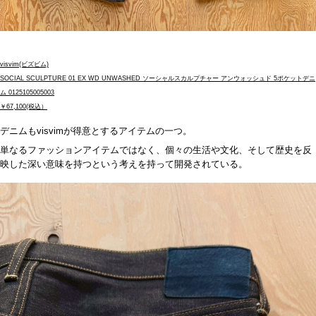
visvim(ビズビム)
SOCIAL SCULPTURE 01 EX WD UNWASHED ソーシャルスカルプチャー アンウォッシュド 5ポケットデニ
ム 0125105005003
￥67,100(税込）
デニムも
visvim
が得意とするアイテムの一つ。
単なるファッションアイテムではなく、個々の生活や文化、そして歴史を反
映した深い意味を持つという考えを持って開発されている。