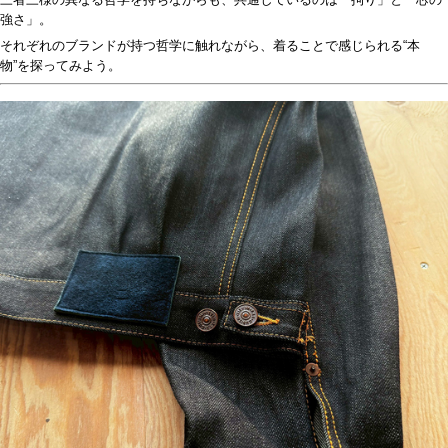
強さ」。
それぞれのブランドが持つ哲学に触れながら、着ることで感じられる
“
本
物
”
を探ってみよう。