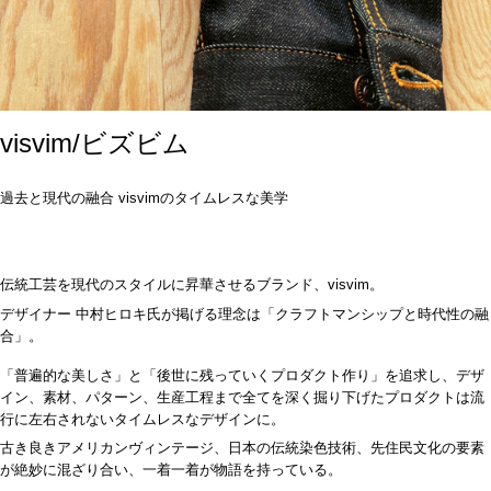
visvim/ビズビム
過去と現代の融合
visvim
のタイムレスな美学
伝統工芸を現代のスタイルに昇華させるブランド、
visvim
。
デザイナー 中村ヒロキ氏が掲げる理念は「クラフトマンシップと時代性の融
合」。
「普遍的な美しさ」と「後世に残っていくプロダクト作り」を追求し、デザ
イン、素材、パターン、生産工程まで全てを深く掘り下げたプロダクトは流
行に左右されないタイムレスなデザインに。
古き良きアメリカンヴィンテージ、日本の伝統染色技術、先住民文化の要素
が絶妙に混ざり合い、一着一着が物語を持っている。