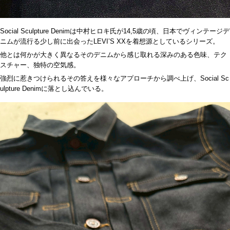
Social Sculpture Denim
は中村ヒロキ氏が
14,5
歳の頃、日本でヴィンテージデ
ニムが流行る少し前に出会った
LEVI’S XX
を着想源としているシリーズ。
他とは何かが大きく異なるそのデニムから感じ取れる深みのある色味、テク
スチャー、独特の空気感。
強烈に惹きつけられるその答えを様々なアプローチから調べ上げ、
Social Sc
ulpture Denim
に落とし込んでいる。