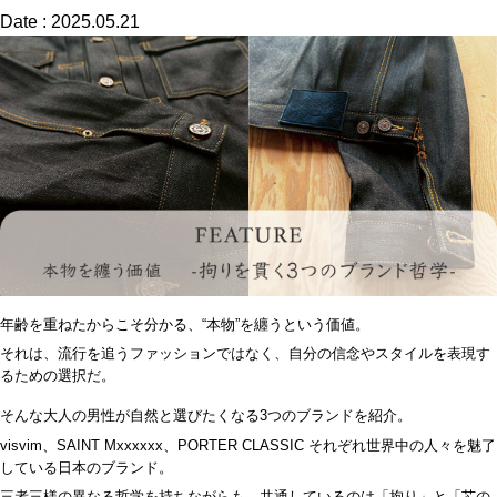
Date : 2025.05.21
年齢を重ねたからこそ分かる、
“
本物
”
を纏うという価値。
それは、流行を追うファッションではなく、自分の信念やスタイルを表現す
るための選択だ。
そんな大人の男性が自然と選びたくなる
3
つのブランドを紹介。
visvim
、
SAINT Mxxxxxx
、
PORTER CLASSIC
それぞれ世界中の人々を魅了
している日本のブランド。
三者三様の異なる哲学を持ちながらも、共通しているのは「拘り」と「芯の