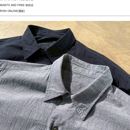
WANTS AND FREE 秋田店
RISH ONLINE(通販)