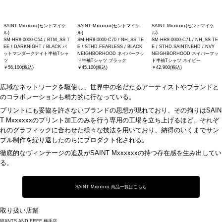
SAINT Mxxxxxx(セントマイケ
SAINT Mxxxxxx(セントマイケ
SAINT Mxxxxxx(セントマイケ
ル)
ル)
ル)
SM-HR8-0000-C54 / BTM_SS T
SM-HR8-0000-C70 / NH_SS TE
SM-HR8-0000-C71 / NH_SS TE
EE / DARKNIGHT / BLACK バ
E / STHD.FEARLESS / BLACK
E / STHD.SAINTNBHD / NVY
ットマンダークナイト半袖Tシャ
NEIGHBORHOOD ネイバーフッ
NEIGHBORHOOD ネイバーフッ
ツ
ド半袖Tシャツ ブラック
ド半袖Tシャツ ネイビー
￥56,100(税込)
￥45,100(税込)
￥42,900(税込)
広域なネットワークを駆使し、世界中の名だたるアーティストやブランドと
のコラボレーションも精力的に行なっている。
プリントにも妥協を許さないブランドの思想が現れており、その拘りは
SAIN
T Mxxxxxx
のプリント加工のみを行う専用の工場を立ち上げるほど。それぞ
れのグラフィックに合わせた様々な技法を用いており、納得のいくまでサン
プル制作を繰り返したのちにプロダクト化される。
徹底的なヴィンテージの追及が
SAINT Mxxxxxx
の持つ存在感を生み出してい
る。
SAINT Mxxxxxx 商品一覧はこちら
取り扱い店舗
WANTS AND FREE 横手店