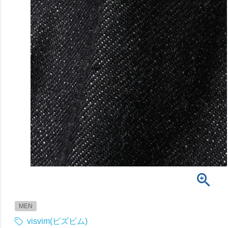
MEN
visvim(ビズビム)