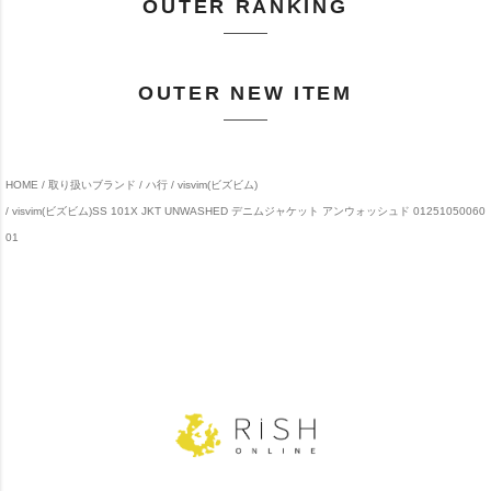
OUTER RANKING
OUTER NEW ITEM
HOME
取り扱いブランド
ハ行
visvim(ビズビム)
visvim(ビズビム)SS 101X JKT UNWASHED デニムジャケット アンウォッシュド 01251050060
01