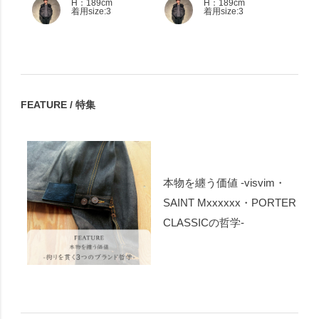
H：189cm
H：189cm
着用size:3
着用size:3
FEATURE / 特集
本物を纏う価値 -visvim・
SAINT Mxxxxxx・PORTER
CLASSICの哲学-