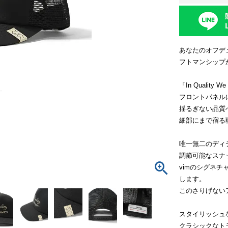
あなたのオフデ
フトマンシップ
「In Quality
フロントパネルに刺繍
揺るぎない品質
細部にまで宿る
唯一無二のディ
調節可能なスナ
vimのシグネ
します。
このさりげない
スタイリッシュ
クラシックなト