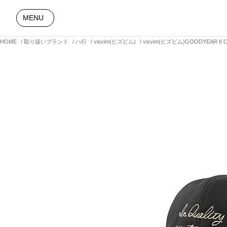
MENU
HOME
取り扱いブランド
ハ行
visvim(ビズビム)
visvim(ビズビム)GOODYEAR II C