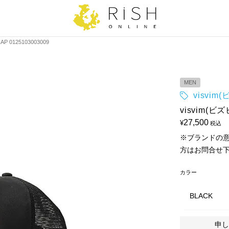
AP 0125103003009
MEN
visvim
visvim(ビズ
27,500
¥
税込
※ブランドの
方はお問合せ
カラー
BLACK
申し