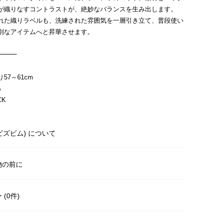
が織りなすコントラストが、絶妙なバランスを生み出します。
れた織りラベルも、洗練された雰囲気を一層引き立て、普段使い
別なアイテムへと昇華させます。
━━━
57～61cm
%
CK
m(ビズビム) について
物の前に
(0件)