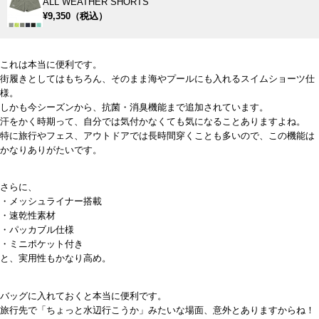
ALL WEATHER SHORTS
¥9,350（税込）
これは本当に便利です。
街履きとしてはもちろん、そのまま海やプールにも入れるスイムショーツ仕
様。
しかも今シーズンから、抗菌・消臭機能まで追加されています。
汗をかく時期って、自分では気付かなくても気になることありますよね。
特に旅行やフェス、アウトドアでは長時間穿くことも多いので、この機能は
かなりありがたいです。
さらに、
・メッシュライナー搭載
・速乾性素材
・パッカブル仕様
・ミニポケット付き
と、実用性もかなり高め。
バッグに入れておくと本当に便利です。
旅行先で「ちょっと水辺行こうか」みたいな場面、意外とありますからね！