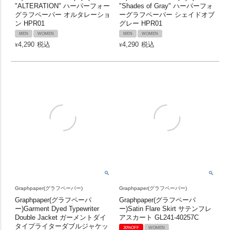
"ALTERATION" ハーパーフォー
"Shades of Gray" ハーパーフォ
グラフペーパー オルタレーショ
ーグラフペーパー シェイドオブ
ン HPR01
グレー HPR01
MEN
WOMEN
MEN
WOMEN
4,290
税込
4,290
税込
¥
¥
Graphpaper(グラフペーパー)
Graphpaper(グラフペーパー)
Graphpaper(グラフペーパ
Graphpaper(グラフペーパ
ー)Garment Dyed Typewriter
ー)Satin Flare Skirt サテンフレ
Double Jacket ガーメントダイ
アスカート GL241-40257C
タイプライターダブルジャケッ
30%OFF
WOMEN