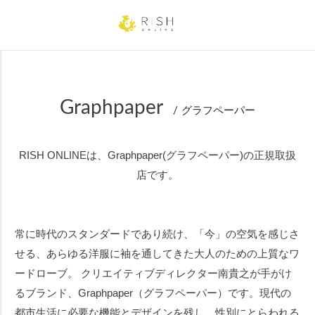
キーワード
Graphpaper
グラフペーパー
性別
RISH ONLINEは、Graphpaper(グラフペーパー)の正規取扱
MEN
WOMEN
店です。
サイズ
常に時代のスタンダードであり続け、「今」の空気を感じさ
～XS
S
M
L
XL ～
せる、あらゆる洋服に袖を通してきた大人のための上質なワ
22.0cm
22.5cm
23.0cm
ードローブ。 クリエイティブディレクター南貴之が手がけ
24.0cm
24.5cm
25.0cm
るブランド、Graphpaper（グラフペーパー）です。現代の
都市生活に必要な機能とデザインを残し、性別にとらわれる
25.5cm
26.0cm
26.5cm