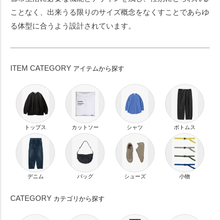
ことなく、出来うる限りのサイズ概念をなくすことであらゆ
27.0cm
27.5cm
28.0cm
る体型に合うよう設計されています。
カラー
ITEM CATEGORY
アイテムから探す
ホワイト
ベージュ
イエロー
オレンジ
ピンク
レッド
パープル
ブルー
ネイビー
グリーン
カーキ
ブラウン
トップス
カットソー
シャツ
ボトムス
グレー
ブラック
ゴールド
シルバー
デニム
バッグ
シューズ
小物
価格
CATEGORY
カテゴリから探す
円 〜
円