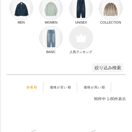
並び順
新着順
登録順
価格が安い順
MEN
WOMEN
UNISEX
COLLECTION
価格が高い順
優先度順
レビュー順
キーワードヒット順
BASIC
人気ランキング
検索
絞り込み検索
新着順
価格が安い順
価格が高い順
80
件中
1
-
80
件表示