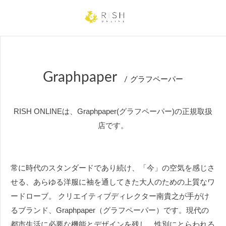
キーワード
Graphpaper
グラフペーパー
性別
RISH ONLINEは、Graphpaper(グラフペーパー)の正規取扱
MEN
WOMEN
店です。
サイズ
常に時代のスタンダードであり続け、「今」の空気を感じさ
～XS
S
M
L
XL ～
せる、あらゆる洋服に袖を通してきた大人のための上質なワ
22.0cm
22.5cm
23.0cm
ードローブ。 クリエイティブディレクター南貴之が手がけ
24.0cm
24.5cm
25.0cm
るブランド、Graphpaper（グラフペーパー）です。現代の
都市生活に必要な機能とデザインを残し、性別にとらわれる
25.5cm
26.0cm
26.5cm