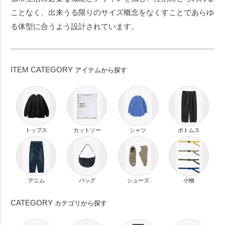
ことなく、出来うる限りのサイズ概念をなくすことであらゆ
27.0cm
27.5cm
28.0cm
る体型に合うよう設計されています。
カラー
ITEM CATEGORY
アイテムから探す
ホワイト
ベージュ
イエロー
オレンジ
ピンク
レッド
パープル
ブルー
ネイビー
グリーン
カーキ
ブラウン
トップス
カットソー
シャツ
ボトムス
グレー
ブラック
ゴールド
シルバー
デニム
バッグ
シューズ
小物
価格
CATEGORY
カテゴリから探す
円 〜
円