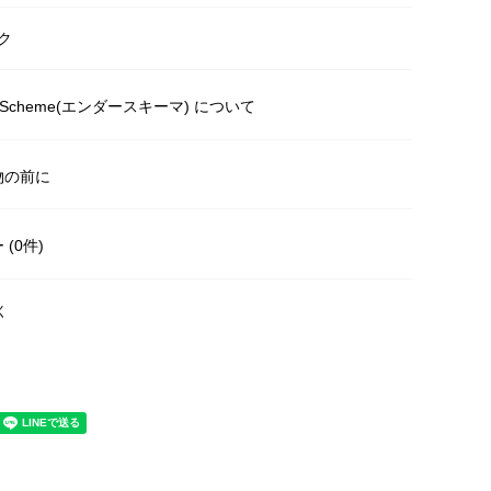
ク
r Scheme(エンダースキーマ) について
物の前に
(0件)
く