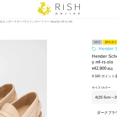
eme(エンダースキーマ)コインローファー slouchy mf-rs-slo
MEN
20％ポ
Hende
Hender 
y mf-rs-slo
42,900
¥
税込
8,580
ポイント
サイズ
カラー
4(25.5cm～2
ダークブラウ