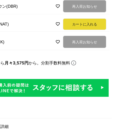
ン(DBR)
再入荷お知らせ
AT)
カートに入れる
K)
再入荷お知らせ
なら
月々3,575円
から。分割手数料無料
明
・詳細