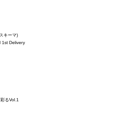
ースキーマ)
st Delivery
るVol.1