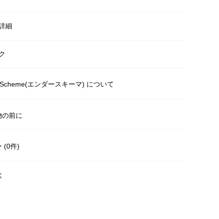
詳細
ク
r Scheme(エンダースキーマ) について
物の前に
(0件)
く