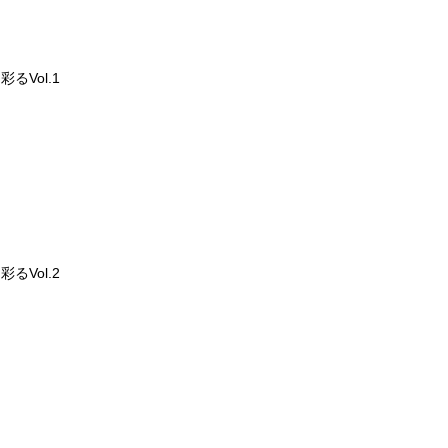
るVol.1
るVol.2