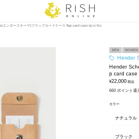
eme(エンダースキーマ)フラップカードケース flap card case tq-rc-fcc
MEN
WOMEN
Hende
Hender 
p card case 
22,000
¥
税込
660
ポイント還
カラー
ナチュラル
ブラック