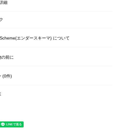
詳細
ク
r Scheme(エンダースキーマ) について
物の前に
(0件)
く