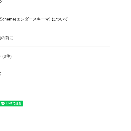
ク
r Scheme(エンダースキーマ) について
物の前に
(0件)
く