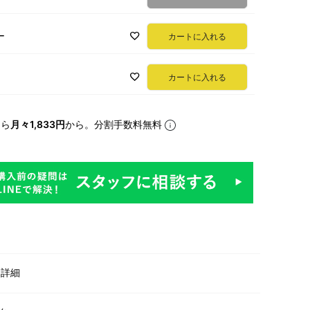
ー
カートに入れる
カートに入れる
なら
月々1,833円
から。分割手数料無料
明
・詳細