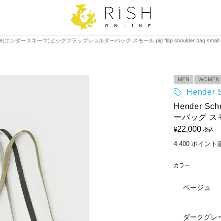
eme(エンダースキーマ)ピッグフラップショルダーバッグ スモール pig flap shoulder bag small ur
MEN
WOMEN
Hende
Hender 
ーバッグ スモール 
22,000
¥
税込
4,400
ポイント
カラー
ベージュ
ダークグレ