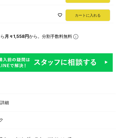
カートに入れる
なら
月々1,558円
から。分割手数料無料
明
・詳細
ク