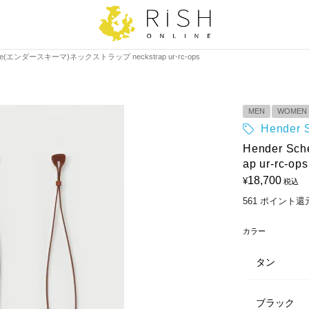
eme(エンダースキーマ)ネックストラップ neckstrap ur-rc-ops
MEN
WOMEN
Hende
Hender 
ap ur-rc-ops
18,700
¥
税込
561
ポイント還
カラー
タン
ブラック