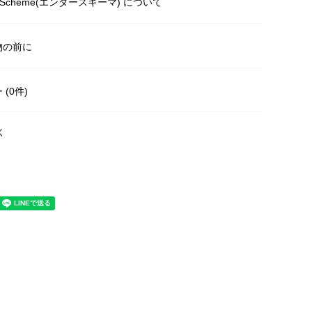
r Scheme(エンダースキーマ) について
物の前に
(0件)
く