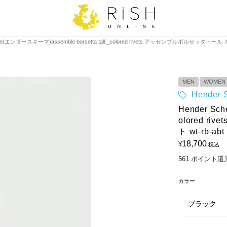
eme(エンダースキーマ)assemble borsetta tall _colored rivets アッセンブルボルセッタトール
MEN
WOMEN
Hende
Hender Sc
olored 
ト wt-rb-abt
18,700
¥
税込
561
ポイント還
カラー
ブラック