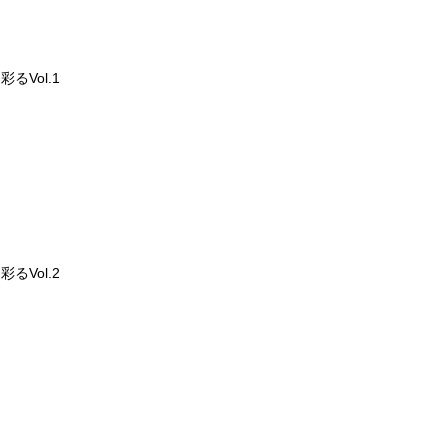
るVol.1
るVol.2