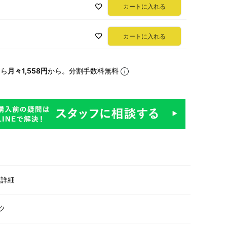
カートに入れる
カートに入れる
なら
月々1,558円
から。分割手数料無料
明
・詳細
ク