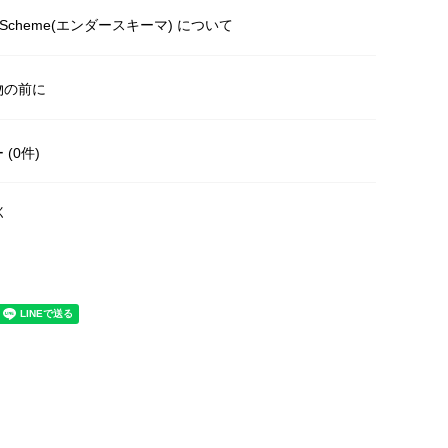
r Scheme(エンダースキーマ) について
物の前に
(0件)
く