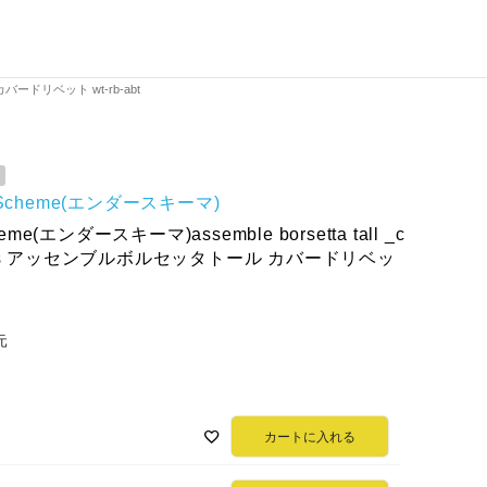
 カバードリベット wt-rb-abt
r Scheme(エンダースキーマ)
heme(エンダースキーマ)assemble borsetta tall _c
rivets アッセンブルボルセッタトール カバードリベッ
元
カートに入れる