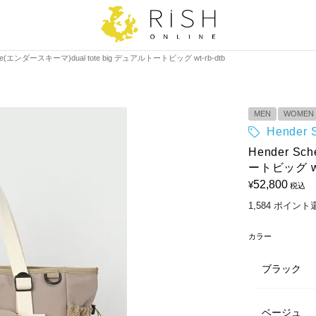
eme(エンダースキーマ)dual tote big デュアルトートビッグ wt-rb-dtb
MEN
WOMEN
Hende
Hender S
ートビッグ wt-
52,800
¥
税込
1,584
ポイント
カラー
ブラック
ベージュ