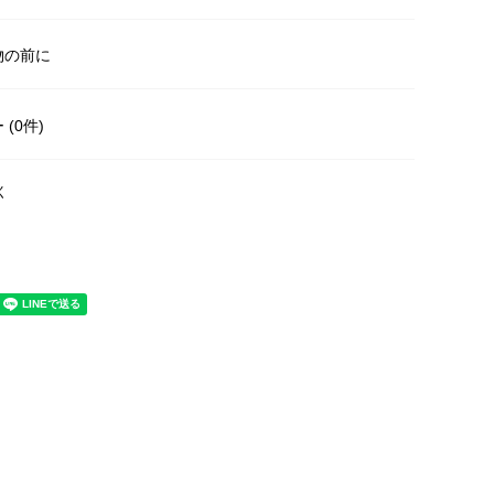
物の前に
(0件)
く