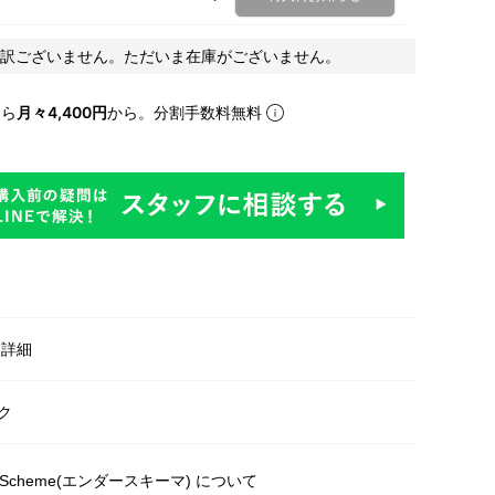
訳ございません。ただいま在庫がございません。
なら
月々4,400円
から。分割手数料無料
明
・詳細
ク
r Scheme(エンダースキーマ) について