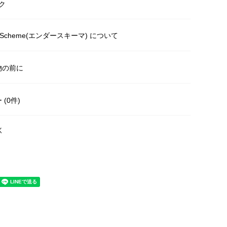
ク
r Scheme(エンダースキーマ) について
物の前に
(0件)
く