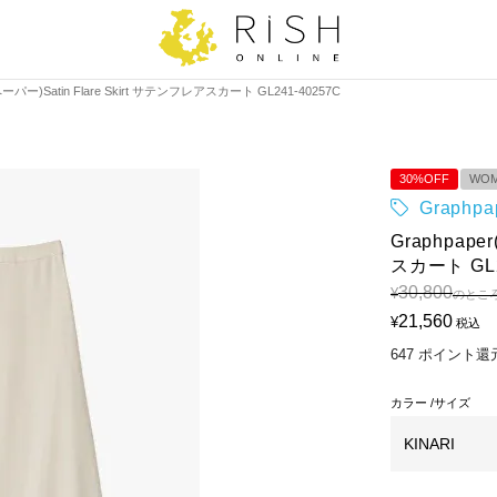
ーパー)Satin Flare Skirt サテンフレアスカート GL241-40257C
30%OFF
WO
Graph
Graphpape
スカート GL2
30,800
¥
のとこ
21,560
¥
税込
647
ポイント還
カラー
サイズ
KINARI