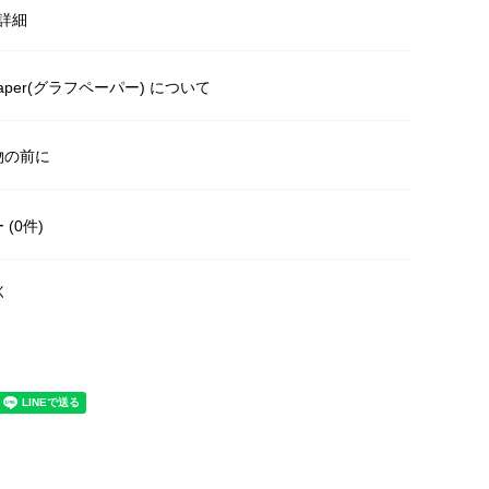
詳細
paper(グラフペーパー) について
物の前に
(0件)
く