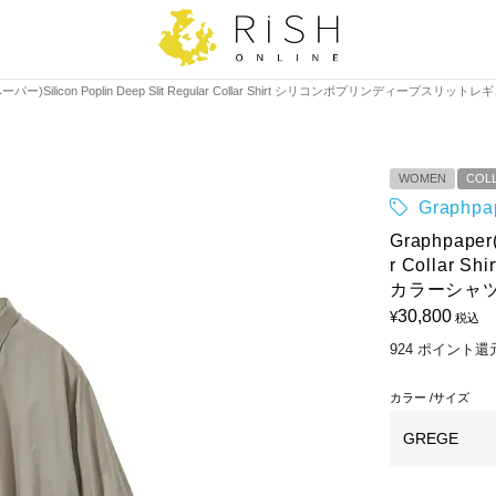
ーパー)Silicon Poplin Deep Slit Regular Collar Shirt シリコンポプリンディープスリ
WOMEN
COL
Graph
Graphpaper
r Colla
カラーシャツ G
30,800
¥
税込
924
ポイント還
カラー
サイズ
GREGE