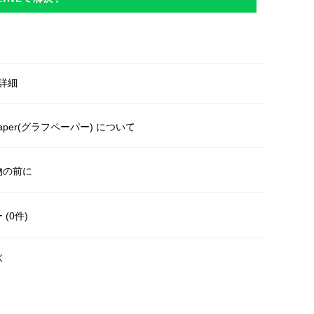
詳細
paper(グラフペーパー) について
物の前に
(0件)
く