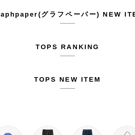
raphpaper(グラフペーパー) NEW IT
TOPS RANKING
TOPS NEW ITEM