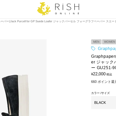
ペーパー)Jack Purcell for GP Suede Loafer ジャックパーセル フォーグラフペーパー スエー
MEN
WOMEN
Graph
Graphpaper
er ジャッ
ー GU251-9
22,000
¥
税込
660
ポイント還
カラー
サイズ
BLACK