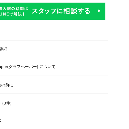
詳細
paper(グラフペーパー) について
物の前に
(0件)
く