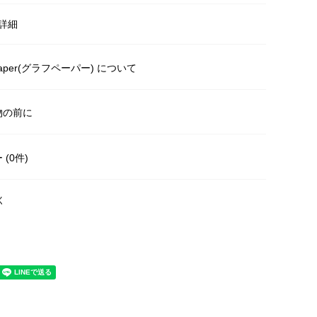
詳細
paper(グラフペーパー) について
物の前に
(0件)
く