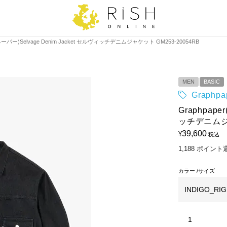
ペーパー)Selvage Denim Jacket セルヴィッチデニムジャケット GM253-20054RB
MEN
BASIC
Graph
Graphpap
ッチデニムジャ
39,600
¥
税込
1,188
ポイント
カラー
サイズ
INDIGO_RIG
1