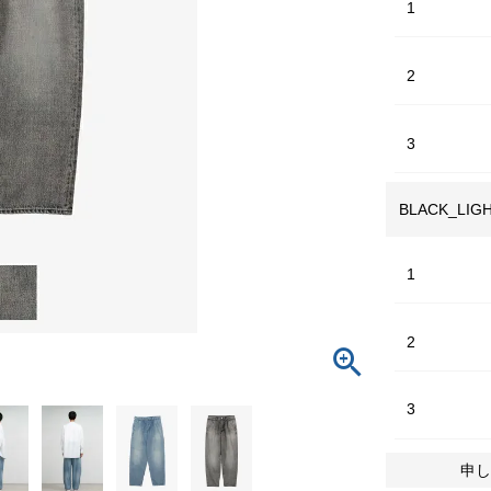
1
2
3
BLACK_LIG
1
2
3
申し