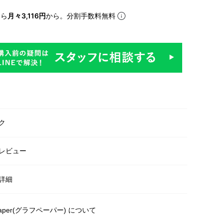
なら
月々3,116円
から。分割手数料無料
ク
レビュー
詳細
paper(グラフペーパー) について