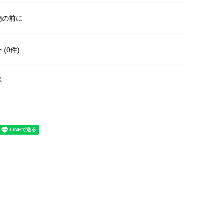
物の前に
(0件)
く